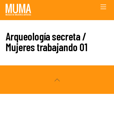
Skip
Men
to
content
Arqueología secreta /
Mujeres trabajando 01
Back
To
Top