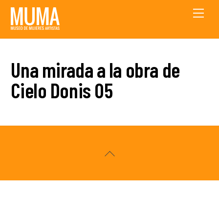
Skip
Men
to
content
Una mirada a la obra de
Cielo Donis 05
Back
To
Top