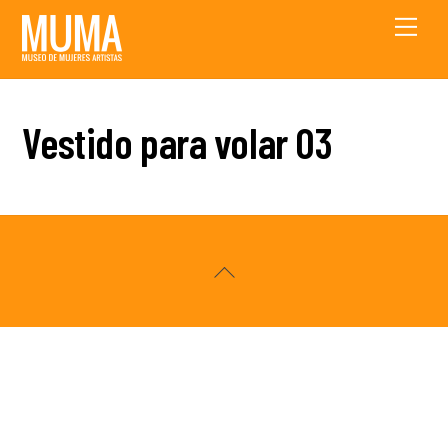
Skip
Men
to
content
Vestido para volar 03
Back
To
Top