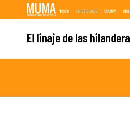
Skip
MUSEO
EXPOSICIONES
ARCHIVA
BIB
to
content
El linaje de las hilander