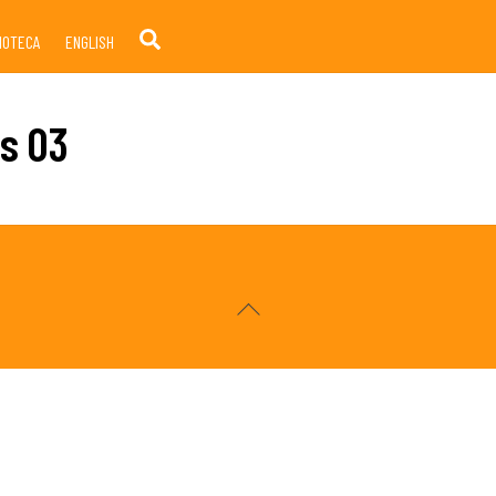
Search
LIOTECA
ENGLISH
as 03
Back
To
Top