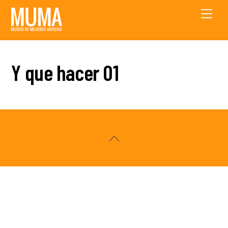
Skip
Men
to
content
Y que hacer 01
Back
To
Top